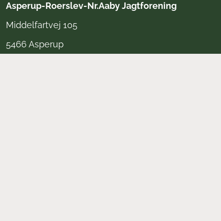
Asperup-Roerslev-Nr.Aaby Jagtforening
Middelfartvej 105
5466 Asperup
Information
Vedtægter
Bliv medlem af foreningen